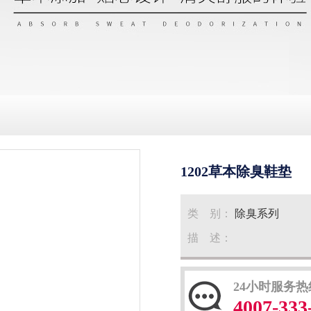
1202草本除臭鞋垫
类 别：
除臭系列
描 述：
24小时服务热
4007-333